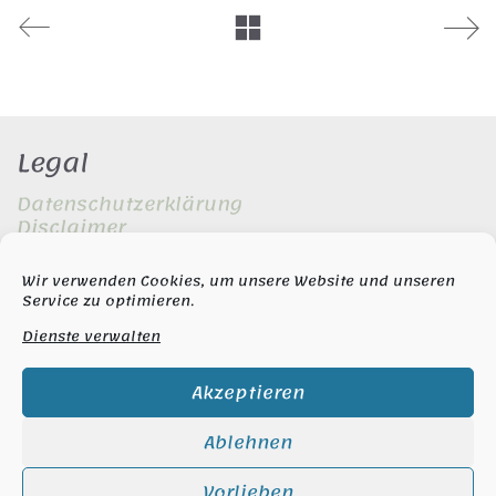
Legal
Datenschutzerklärung
Disclaimer
Impressum
Wir verwenden Cookies, um unsere Website und unseren
Service zu optimieren.
Copyright
Dienste verwalten
© Copyright 2020-2021 |
Naiku Naiku
Akzeptieren
Social
Ablehnen
Instagram
Vorlieben