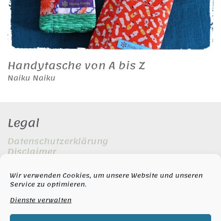
Handytasche von A bis Z
Naiku Naiku
Legal
Datenschutzerklärung
Disclaimer
Impressum
Wir verwenden Cookies, um unsere Website und unseren
Service zu optimieren.
Copyright
Dienste verwalten
© Copyright 2020-2021 |
Naiku Naiku