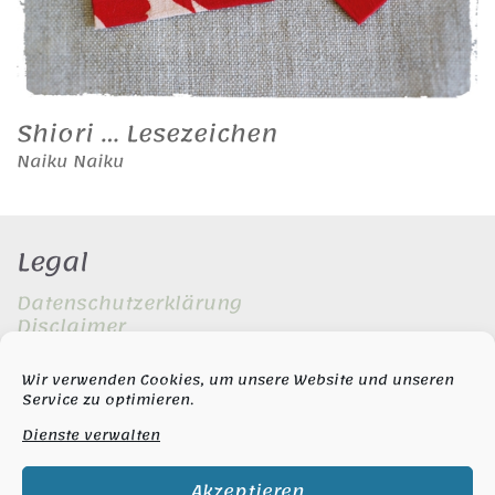
Shiori … Lesezeichen
Naiku Naiku
Legal
Datenschutzerklärung
Disclaimer
Impressum
Wir verwenden Cookies, um unsere Website und unseren
Service zu optimieren.
Copyright
Dienste verwalten
© Copyright 2020-2021 |
Naiku Naiku
Akzeptieren